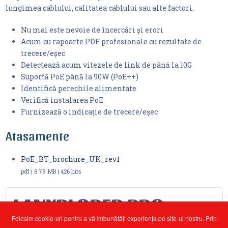
lungimea cablului, calitatea cablului sau alte factori.
Nu mai este nevoie de încercări și erori
Acum cu rapoarte PDF profesionale cu rezultate de
trecere/eșec
Detectează acum vitezele de link de până la 10G
Suportă PoE până la 90W (PoE++)
Identifică perechile alimentate
Verifică instalarea PoE
Furnizează o indicație de trecere/eșec
Atasamente
PoE_BT_brochure_UK_rev1
pdf | 8.79 MB | 426 hits
LANXPLORER PRO
Folosim cookie-uri pentru a vă îmbunătăți experiența pe site-ul nostru. Prin