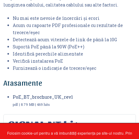
lungimea cablului, calitatea cablului sau alte factori.
Nu mai este nevoie de încercări și erori
Acum cu rapoarte PDF profesionale cu rezultate de
trecere/eșec
Detectează acum vitezele de link de până la 10G
Suportă PoE până la 90W (PoE++)
Identifică perechile alimentate
Verifică instalarea PoE
Furnizează o indicație de trecere/eșec
Atasamente
PoE_BT_brochure_UK_rev1
pdf | 8.79 MB | 469 hits
SIGNAL NT kit
Folosim cookie-uri pentru a vă îmbunătăți experiența pe site-ul nostru. Prin