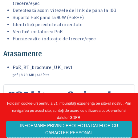
trecere/eșec
Detectează acum vitezele de link de până la 10G
Suportă PoE până la 90W (PoE++)
Identifică perechile alimentate
Verifică instalarea PoE
Furnizează o indicație de trecere/eșec
Atasamente
PoE_BT_brochure_UK_rev1
pdf | 8.79 MB | 443 hits
POE kit profesional
Folosim cookie-uri pentru a vă îmbunătăți experiența pe site-ul nostru. Prin
navigarea pe acest site, sunteți de acord cu utilizarea cookie-urilor si
Sunteți aici:
Produse
4.Testare transmisiuni LAN,
datelor GDPR.
Fibra
4.1.Produse de cupru de testare a cablurilor de date
INFORMARE PRIVIND PROTECTIA DATELOR CU
POE kit profesional
CARACTER PERSONAL